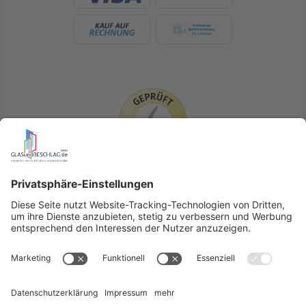
LIEFERLÄNDER
GLASundBESCHLAG.de