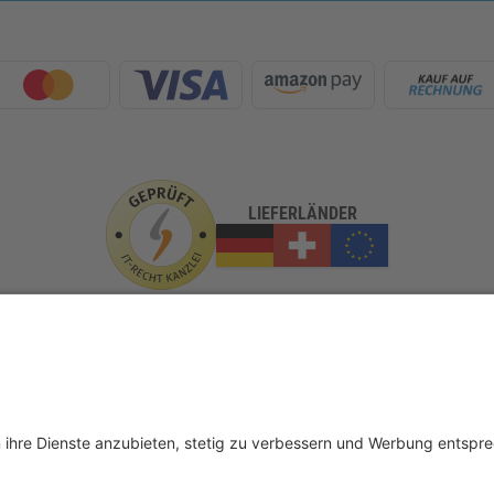
LIEFERLÄNDER
GLASundBESCHLAG.de