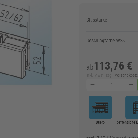
Glasstärke
Beschlagfarbe WSS
113,76 €
ab
inkl. Mwst. zzgl.
Versandkost
Menge
Buero
oeffentliche 