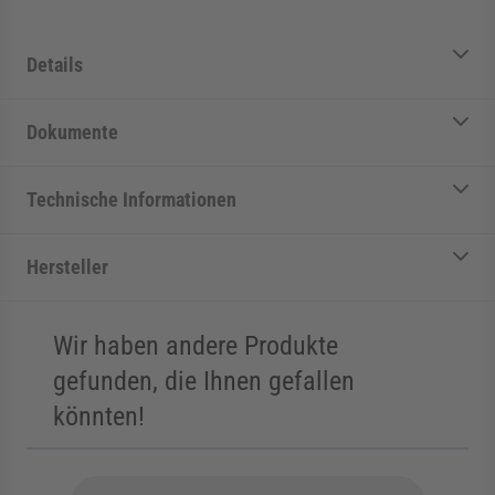
Details
Dokumente
Technische Informationen
Hersteller
Wir haben andere Produkte
gefunden, die Ihnen gefallen
könnten!
Die Navigation durch die Elemente des Karussells ist mit der Tab
Karussell überspringen