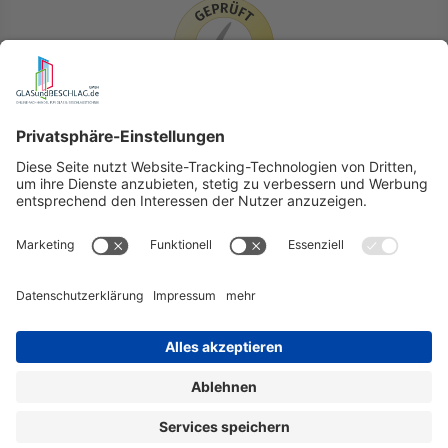
LIEFERLÄNDER
GLASundBESCHLAG.de
Hersteller
Beratung
FAQ
Glossar
Kontakt
Newsletter
TEAM
Widerruf
Lieferung & Versandkosten
Auslandversand
Erklärung zur Barrierefreiheit (BFSG)
Datenschutz
AGB
Impressum