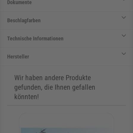
Dokumente
Beschlagfarben
Technische Informationen
Hersteller
Wir haben andere Produkte
gefunden, die Ihnen gefallen
könnten!
Die Navigation durch die Elemente des Karussells ist mit der Tab
Karussell überspringen
Zur Karussell-Navigation springen