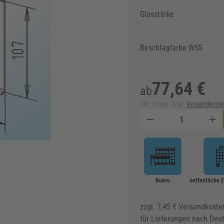
Glasstärke
Beschlagfarbe WSS
77,64 €
ab
inkl. Mwst. zzgl.
Versandkost
Menge
Buero
oeffentliche 
zzgl. 7,45 € Versandkoste
für Lieferungen nach Deu