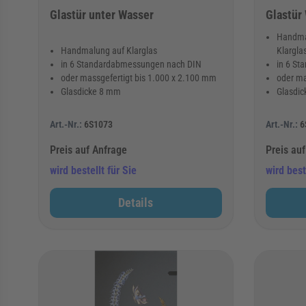
Glastür unter Wasser
Glastür
Handma
Handmalung auf Klarglas
Klargla
in 6 Standardabmessungen nach DIN
in 6 S
oder massgefertigt bis 1.000 x 2.100 mm
oder ma
Glasdicke 8 mm
Glasdi
Art.-Nr.:
6S1073
Art.-Nr.:
6
Preis auf Anfrage
Preis au
wird bestellt für Sie
wird best
Details