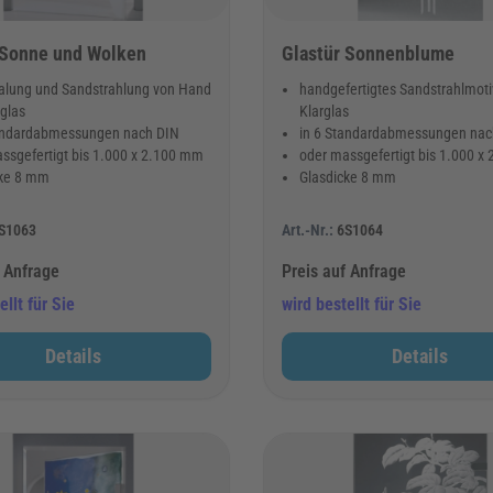
 Sonne und Wolken
Glastür Sonnenblume
lung und Sandstrahlung von Hand
handgefertigtes Sandstrahlmoti
rglas
Klarglas
tandardabmessungen nach DIN
in 6 Standardabmessungen nac
ssgefertigt bis 1.000 x 2.100 mm
oder massgefertigt bis 1.000 x
cke 8 mm
Glasdicke 8 mm
S1063
Art.-Nr.:
6S1064
f Anfrage
Preis auf Anfrage
ellt für Sie
wird bestellt für Sie
Details
Details