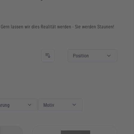
Gern lassen wir dies Realität werden - Sie werden Staunen!
Position
ng
Glas / Ausführung
Filter
Motiv
Motiv
hrung
Motiv