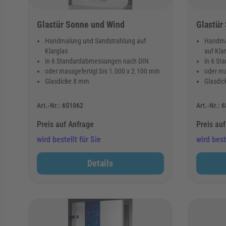
Glastür Sonne und Wind
Glastür
Handmalung und Sandstrahlung auf
Handma
Klarglas
auf Kla
in 6 Standardabmessungen nach DIN
in 6 S
oder massgefertigt bis 1.000 x 2.100 mm
oder ma
Glasdicke 8 mm
Glasdi
Art.-Nr.:
6S1062
Art.-Nr.:
6
Preis auf Anfrage
Preis au
wird bestellt für Sie
wird best
Details