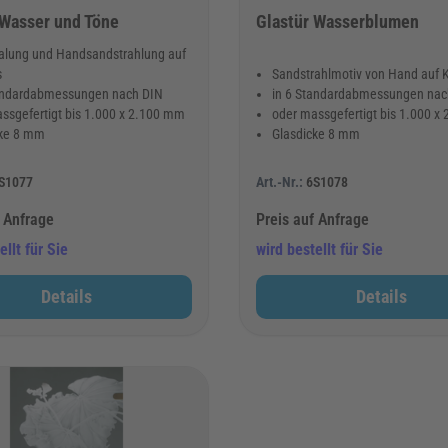
 Wasser und Töne
Glastür Wasserblumen
lung und Handsandstrahlung auf
s
Sandstrahlmotiv von Hand auf K
tandardabmessungen nach DIN
in 6 Standardabmessungen nac
ssgefertigt bis 1.000 x 2.100 mm
oder massgefertigt bis 1.000 x
cke 8 mm
Glasdicke 8 mm
S1077
Art.-Nr.:
6S1078
f Anfrage
Preis auf Anfrage
ellt für Sie
wird bestellt für Sie
Details
Details