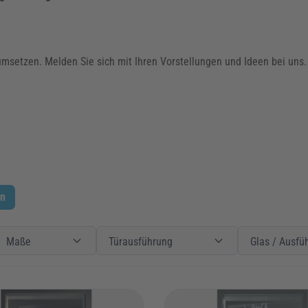
umsetzen. Melden Sie sich mit Ihren Vorstellungen und Ideen bei uns. 
en
chneider + Fichtel
ilter
aße
Maße
Filter
Türausführung
Türausführung
Filter
Glas / Ausführu
Maße
Türausführung
Glas / Ausfü