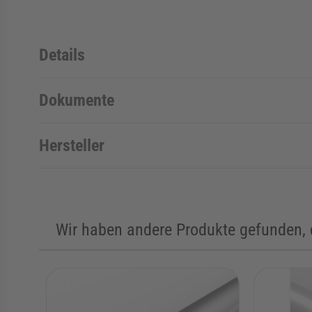
Details
Dokumente
Hersteller
Wir haben andere Produkte gefunden, d
Die Navigation durch die Elemente des Karussells ist mit de
Karussell überspringen