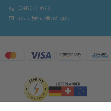
034498 / 81999-0
service@glasundbeschlag.de
LIEFERLÄNDER