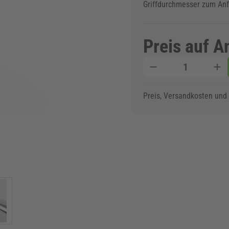
Griffdurchmesser zum An
Preis auf A
Menge
Preis, Versandkosten und d
w larger image