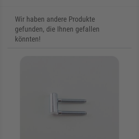
Wir haben andere Produkte
gefunden, die Ihnen gefallen
könnten!
Die Navigation durch die Elemente des Karussells ist mit der Tab
Karussell überspringen
Zur Karussell-Navigation springen