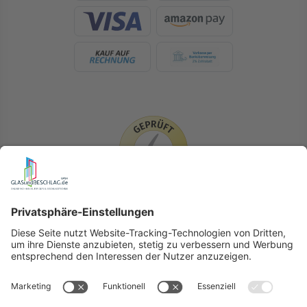
LIEFERLÄNDER
GLASundBESCHLAG.de