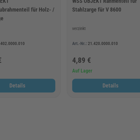
EKT
WSS OBJEKT Rahmenteil für
ubrahmenteil für Holz- /
Stahlzarge für V 8600
ge
verzinkt
.402.0000.010
Art.-Nr.:
21.420.0000.010
€
4,89 €
Auf Lager
Details
Details