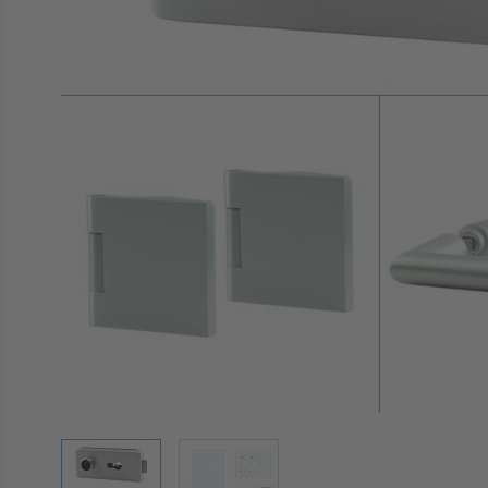
View larger image
View larger image