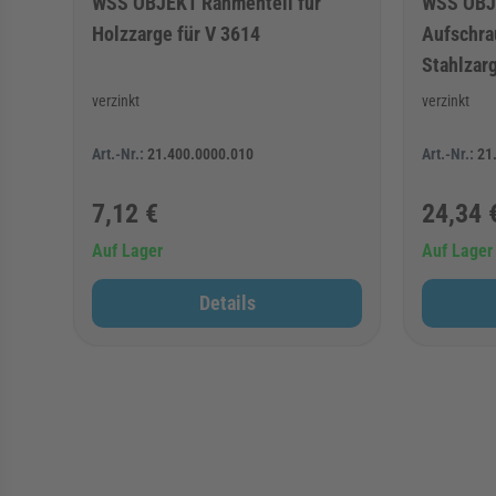
WSS OBJEKT Rahmenteil für
WSS OBJ
Holzzarge für V 3614
Aufschra
Stahlzar
verzinkt
verzinkt
Art.-Nr.:
21.400.0000.010
Art.-Nr.:
21
7,12 €
24,34 
Auf Lager
Auf Lager
Details