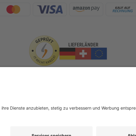
LIEFERLÄNDER
GLASundBESCHLAG.de
er
Beratung
FAQ
Glossar
Kontakt
Newsletter
TEAM