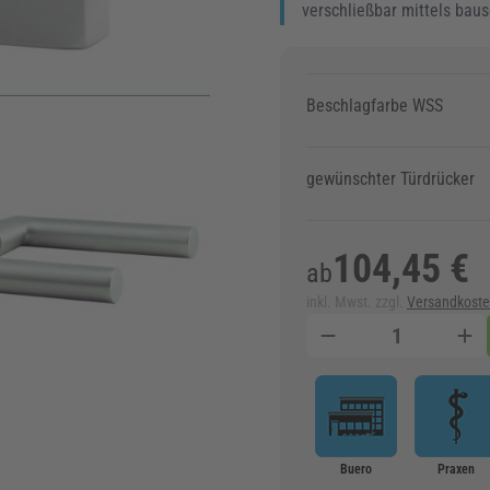
verschließbar mittels bau
Beschlagfarbe WSS
gewünschter Türdrücker
104,45 €
ab
inkl. Mwst. zzgl.
Versandkost
Menge
Buero
Praxen