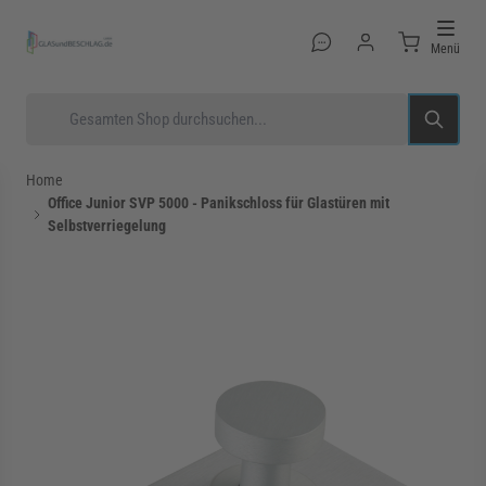
Direkt zum Inhalt
Menü
Suche
Home
Office Junior SVP 5000 - Panikschloss für Glastüren mit
Selbstverriegelung
rmenü für Kategorie Glastüren anzeigen
rmenü für Kategorie Glasduschen anzeigen
rmenü für Kategorie Beschläge anzeigen