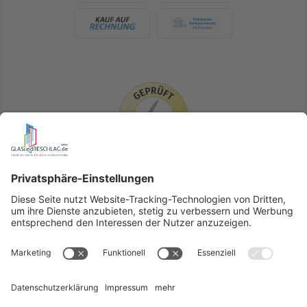
LIEFERLÄNDER
GLASundBESCHLAG.de