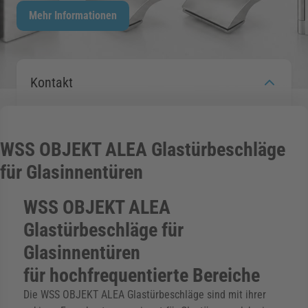
Mehr Informationen
rmenü für Kategorie Zargen anzeigen
rmenü für Kategorie Aussenverglasung anzei
Kontakt
rmenü für Kategorie Angebote anzeigen
WSS OBJEKT ALEA Glastürbeschläge
für Glasinnentüren
WSS OBJEKT ALEA
Glastürbeschläge für
Glasinnentüren
für hochfrequentierte Bereiche
Die WSS OBJEKT ALEA Glastürbeschläge sind mit ihrer