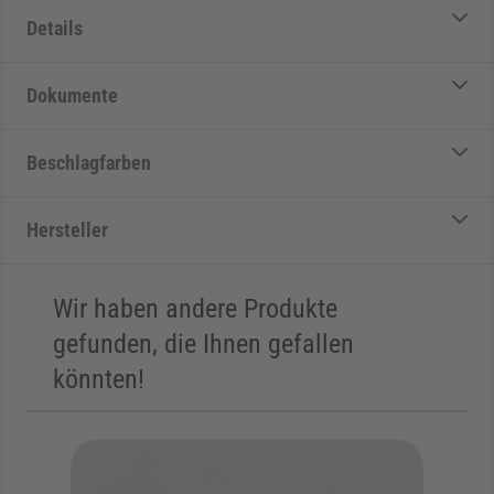
Details
Dokumente
Beschlagfarben
Hersteller
Wir haben andere Produkte
gefunden, die Ihnen gefallen
könnten!
Die Navigation durch die Elemente des Karussells ist mit der Tab
Karussell überspringen
Zur Karussell-Navigation springen