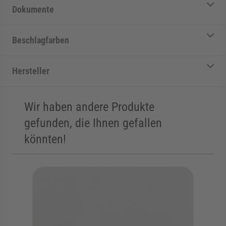
Dokumente
Beschlagfarben
Hersteller
Wir haben andere Produkte
gefunden, die Ihnen gefallen
könnten!
Die Navigation durch die Elemente des Karussells ist mit der Tab
Karussell überspringen
Zur Karussell-Navigation springen