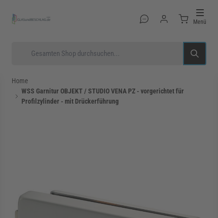
Direkt zum Inhalt
Menü
Suche
Home
WSS Garnitur OBJEKT / STUDIO VENA PZ - vorgerichtet für
Profilzylinder - mit Drückerführung
rmenü für Kategorie Glastüren anzeigen
rmenü für Kategorie Glasduschen anzeigen
rmenü für Kategorie Beschläge anzeigen