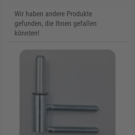
Wir haben andere Produkte
gefunden, die Ihnen gefallen
könnten!
Die Navigation durch die Elemente des Karussells ist mit der Tab
Karussell überspringen
Zur Karussell-Navigation springen