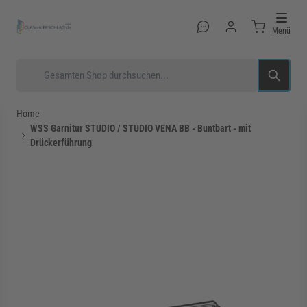
Direkt zum Inhalt
Menü
Suche
Home
WSS Garnitur STUDIO / STUDIO VENA BB - Buntbart - mit
Drückerführung
rmenü für Kategorie Glastüren anzeigen
rmenü für Kategorie Glasduschen anzeigen
rmenü für Kategorie Beschläge anzeigen