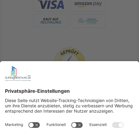
LIEFERLÄNDER
GLASundBESCHLAG.de