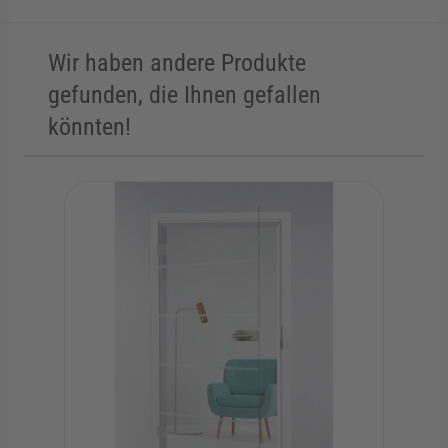
Wir haben andere Produkte
gefunden, die Ihnen gefallen
könnten!
Die Navigation durch die Elemente des Karussells ist mit der Tab
Karussell überspringen