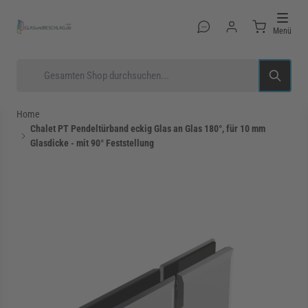
Direkt zum Inhalt
Menü
Suche
Home
Chalet PT Pendeltürband eckig Glas an Glas 180°, für 10 mm
Glasdicke - mit 90° Feststellung
rmenü für Kategorie Glastüren anzeigen
rmenü für Kategorie Glasduschen anzeigen
rmenü für Kategorie Beschläge anzeigen