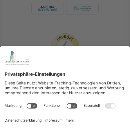
LIEFERLÄNDER
GLASundBESCHLAG.de