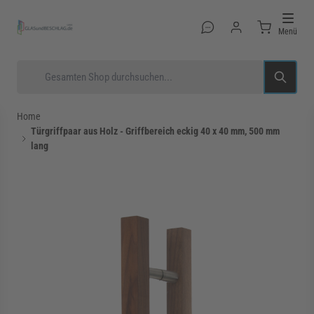
Direkt zum Inhalt
Menü
Suche
Home
Türgriffpaar aus Holz - Griffbereich eckig 40 x 40 mm, 500 mm
lang
rmenü für Kategorie Glastüren anzeigen
rmenü für Kategorie Glasduschen anzeigen
rmenü für Kategorie Beschläge anzeigen