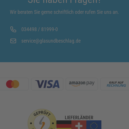
Wir beraten Sie gerne schriftlich oder rufen Sie uns an.
034498 / 81999-0
service@glasundbeschlag.de
LIEFERLÄNDER