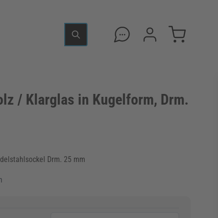
olz / Klarglas in Kugelform, Drm.
Edelstahlsockel Drm. 25 mm
n