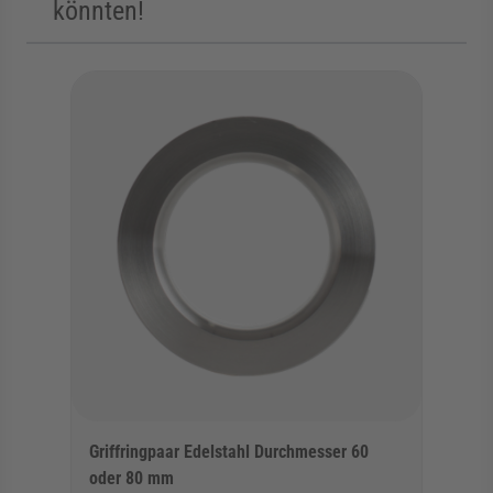
könnten!
Die Navigation durch die Elemente des Karussells ist mit der Tab
Karussell überspringen
Griffringpaar Edelstahl Durchmesser 60
oder 80 mm