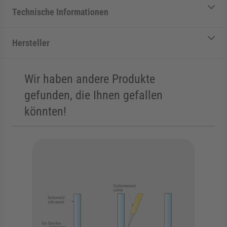
Technische Informationen
Hersteller
Wir haben andere Produkte
gefunden, die Ihnen gefallen
könnten!
Die Navigation durch die Elemente des Karussells ist mit der Tab
Karussell überspringen