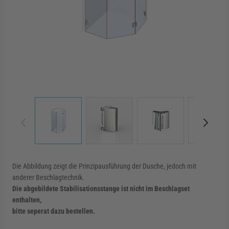
rmenü für Kategorie Zargen anzeigen
rmenü für Kategorie Aussenverglasung anzei
rmenü für Kategorie Angebote anzeigen
View larger image
View larger image
View larger image
View 
Die Abbildung zeigt die Prinzipausführung der Dusche, jedoch mit
anderer Beschlagtechnik.
Die abgebildete Stabilisationsstange ist nicht im Beschlagset
enthalten,
bitte seperat dazu bestellen.