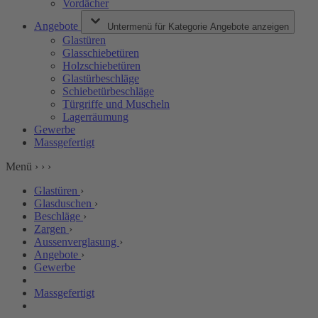
Vordächer
Angebote
Untermenü für Kategorie Angebote anzeigen
Glastüren
Glasschiebetüren
Holzschiebetüren
Glastürbeschläge
Schiebetürbeschläge
Türgriffe und Muscheln
Lagerräumung
Gewerbe
Massgefertigt
Menü
›
›
›
Glastüren
›
Glasduschen
›
Beschläge
›
Zargen
›
Aussenverglasung
›
Angebote
›
Gewerbe
Massgefertigt