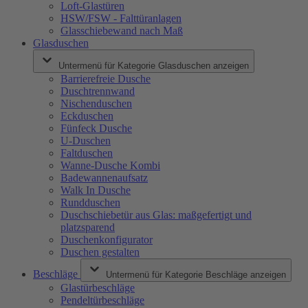
Loft-Glastüren
HSW/FSW - Falttüranlagen
Glasschiebewand nach Maß
Glasduschen
Untermenü für Kategorie Glasduschen anzeigen
Barrierefreie Dusche
Duschtrennwand
Nischenduschen
Eckduschen
Fünfeck Dusche
U-Duschen
Faltduschen
Wanne-Dusche Kombi
Badewannenaufsatz
Walk In Dusche
Rundduschen
Duschschiebetür aus Glas: maßgefertigt und
platzsparend
Duschenkonfigurator
Duschen gestalten
Beschläge
Untermenü für Kategorie Beschläge anzeigen
Glastürbeschläge
Pendeltürbeschläge