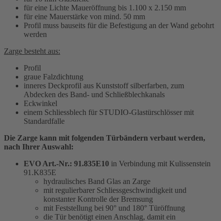
für eine Lichte Maueröffnung bis 1.100 x 2.150 mm
für eine Mauerstärke von mind. 50 mm
Profil muss bauseits für die Befestigung an der Wand gebohrt
werden
Zarge besteht aus:
Profil
graue Falzdichtung
inneres Deckprofil aus Kunststoff silberfarben, zum
Abdecken des Band- und Schließblechkanals
Eckwinkel
einem Schliessblech für STUDIO-Glastürschlösser mit
Standardfalle
Die Zarge kann mit folgenden Türbändern verbaut werden,
nach Ihrer Auswahl:
EVO Art.-Nr.: 91.835E10
in Verbindung mit Kulissenstein
91.K835E
hydraulisches Band Glas an Zarge
mit regulierbarer Schliessgeschwindigkeit und
konstanter Kontrolle der Bremsung
mit
Feststellung bei 90° und 180° Türöffnung
die Tür benötigt einen Anschlag, damit ein