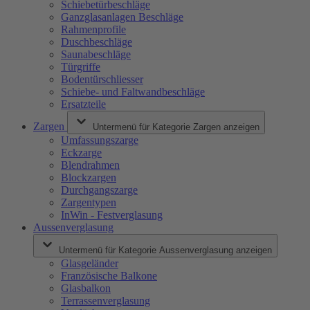
Schiebetürbeschläge
Ganzglasanlagen Beschläge
Rahmenprofile
Duschbeschläge
Saunabeschläge
Türgriffe
Bodentürschliesser
Schiebe- und Faltwandbeschläge
Ersatzteile
Zargen
Untermenü für Kategorie Zargen anzeigen
Umfassungszarge
Eckzarge
Blendrahmen
Blockzargen
Durchgangszarge
Zargentypen
InWin - Festverglasung
Aussenverglasung
Untermenü für Kategorie Aussenverglasung anzeigen
Glasgeländer
Französische Balkone
Glasbalkon
Terrassenverglasung