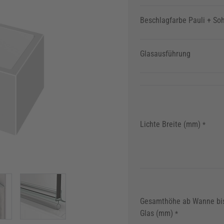
Beschlagfarbe Pauli + So
Glasausführung
Lichte Breite (mm)
*
w larger image
View larger image
Gesamthöhe ab Wanne bi
Glas (mm)
*