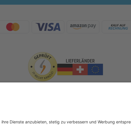
LIEFERLÄNDER
GLASundBESCHLAG.de