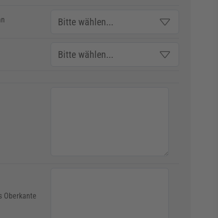
hn
s Oberkante