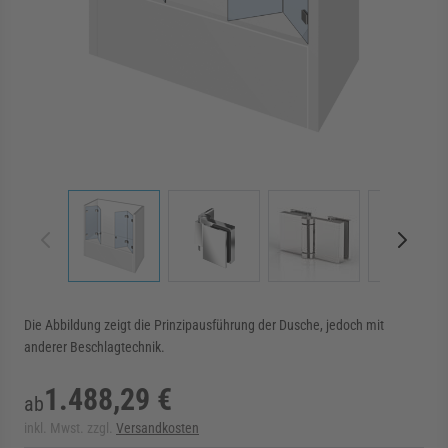
rmenü für Kategorie Zargen anzeigen
rmenü für Kategorie Aussenverglasung anzei
rmenü für Kategorie Angebote anzeigen
View larger image
View larger image
View larger image
View 
Die Abbildung zeigt die Prinzipausführung der Dusche, jedoch mit
anderer Beschlagtechnik.
1.488,29 €
ab
inkl. Mwst. zzgl.
Versandkosten