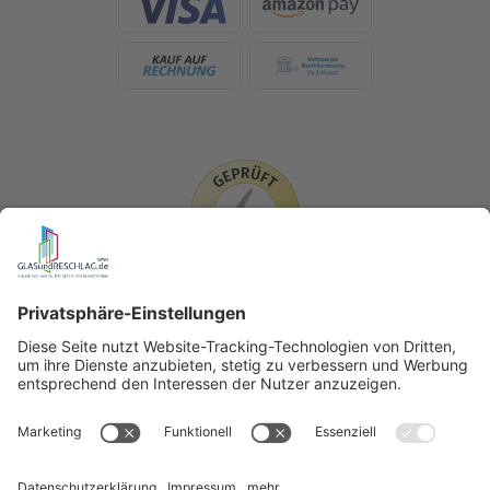
LIEFERLÄNDER
GLASundBESCHLAG.de