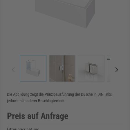
rmenü für Kategorie Zargen anzeigen
rmenü für Kategorie Aussenverglasung anzei
rmenü für Kategorie Angebote anzeigen
View larger image
View larger image
View larger image
View 
Die Abbildung zeigt die Prinzipausführung der Dusche in DIN links,
jedoch mit anderer Beschlagtechnik.
Preis auf Anfrage
Öffnungsrichtung