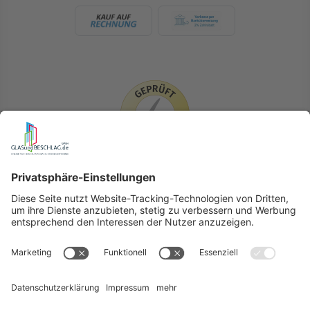
LIEFERLÄNDER
GLASundBESCHLAG.de