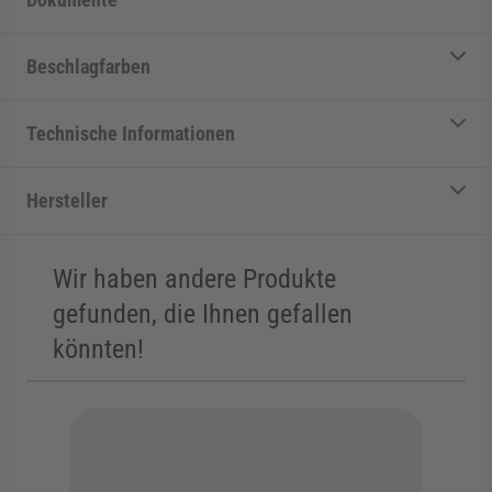
Beschlagfarben
Technische Informationen
Hersteller
Wir haben andere Produkte
gefunden, die Ihnen gefallen
könnten!
Die Navigation durch die Elemente des Karussells ist mit der Tab
Karussell überspringen