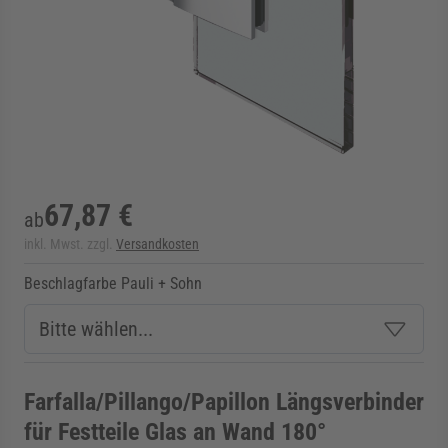
rmenü für Kategorie Zargen anzeigen
rmenü für Kategorie Aussenverglasung anzei
rmenü für Kategorie Angebote anzeigen
67,87 €
ab
inkl. Mwst. zzgl.
Versandkosten
Beschlagfarbe Pauli + Sohn
Farfalla/Pillango/Papillon Längsverbinder
für Festteile Glas an Wand 180°