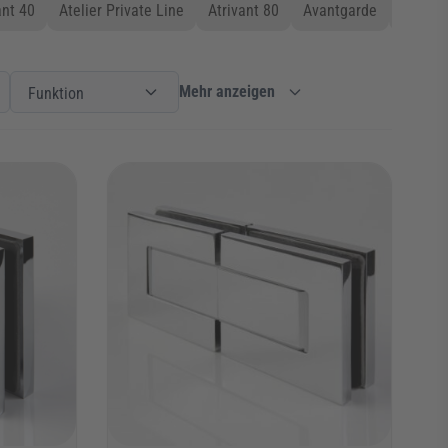
nt 40
Atelier Private Line
Atrivant 80
Avantgarde
Bella
Einbauart
Filter
Funktion
Funktion
Mehr anzeigen
Funktion