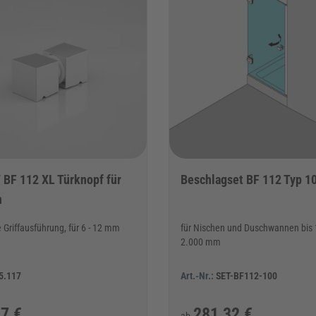
/ BF 112 XL Türknopf für
Beschlagset BF 112 Typ 1
n
e Griffausführung, für 6 - 12 mm
für Nischen und Duschwannen bis 
2.000 mm
5.117
Art.-Nr.:
SET-BF112-100
7 €
281,32 €
ab