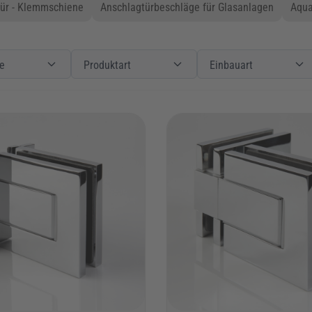
ür - Klemmschiene
Anschlagtürbeschläge für Glasanlagen
Aqua
Produkte
Filter
Produktart
Produktart
Filter
Einbauart
e
Produktart
Einbauart