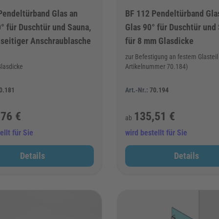
Pendeltürband Glas an
BF 112 Pendeltürband Gla
° für Duschtür und Sauna,
Glas 90° für Duschtür und
dseitiger Anschraublasche
für 8 mm Glasdicke
zur Befestigung an festem Glasteil 
lasdicke
Artikelnummer 70.184)
0.181
Art.-Nr.:
70.194
,76 €
135,51 €
ab
ellt für Sie
wird bestellt für Sie
Details
Details