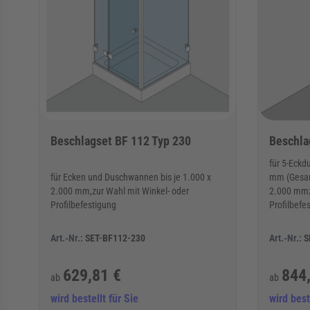
Beschlagset BF 112 Typ 230
Beschla
für 5-Eckd
für Ecken und Duschwannen bis je 1.000 x
mm (Gesa
2.000 mm,zur Wahl mit Winkel- oder
2.000 mmz
Profilbefestigung
Profilbefe
Art.-Nr.:
SET-BF112-230
Art.-Nr.:
S
629,81 €
844
ab
ab
wird bestellt für Sie
wird best