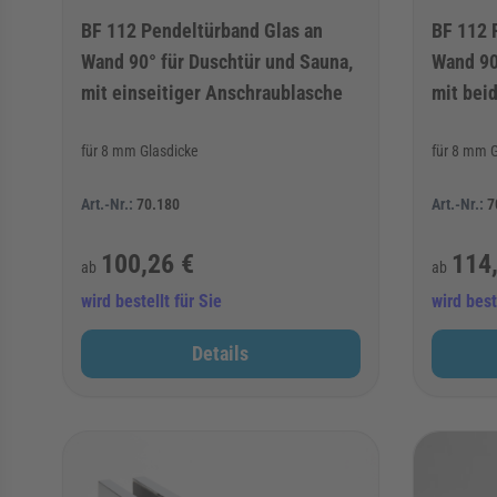
BF 112 Pendeltürband Glas an
BF 112 
Wand 90° für Duschtür und Sauna,
Wand 90
mit einseitiger Anschraublasche
mit bei
für 8 mm Glasdicke
für 8 mm G
Art.-Nr.:
70.180
Art.-Nr.:
7
100,26 €
114
ab
ab
wird bestellt für Sie
wird best
Details