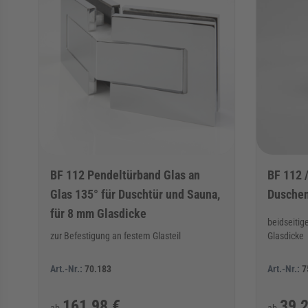
BF 112 Pendeltürband Glas an
BF 112 
Glas 135° für Duschtür und Sauna,
Dusche
für 8 mm Glasdicke
beidseitig
zur Befestigung an festem Glasteil
Glasdicke
Art.-Nr.:
70.183
Art.-Nr.:
7
161,98 €
39,2
ab
ab