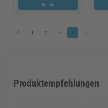
Details
1
2
3
4
Seite
Seite
Seite
Sie lesen gerade Seite
Produktempfehlungen