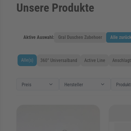
Unsere Produkte
Aktive Auswahl:
Gral Duschen Zubehoer
Alle zurüc
Alle(s)
360° Universalband
Active Line
Anschlagt
Zur Produktliste springen
Filter
Preis
Preis
Filter
Hersteller
Hersteller
Filter
Produkte
Preis
Hersteller
Produkt