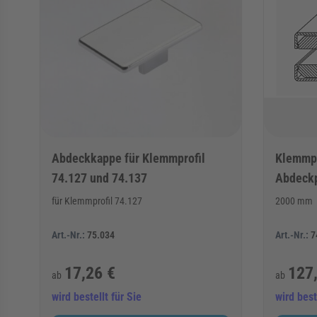
Abdeckkappe für Klemmprofil
Klemmpr
74.127 und 74.137
Abdeckp
für Klemmprofil 74.127
2000 mm
Art.-Nr.:
75.034
Art.-Nr.:
7
17,26 €
127
ab
ab
wird bestellt für Sie
wird best