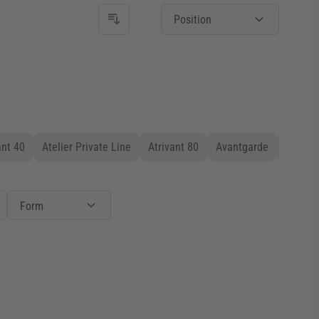
Position
nt 40
Atelier Private Line
Atrivant 80
Avantgarde
Bella
Einbauart
Filter
Form
Form
Form