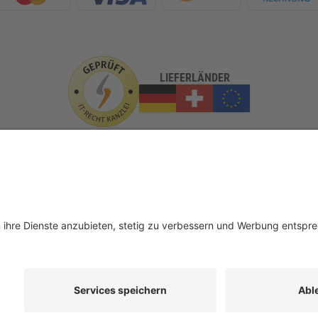
LIEFERLÄNDER
GLASundBESCHLAG.de
er
Beratung
FAQ
Glossar
Kontakt
Newsletter
TEAM
n
Auslandversand
Erklärung zur Barrierefreiheit (BFSG)
D