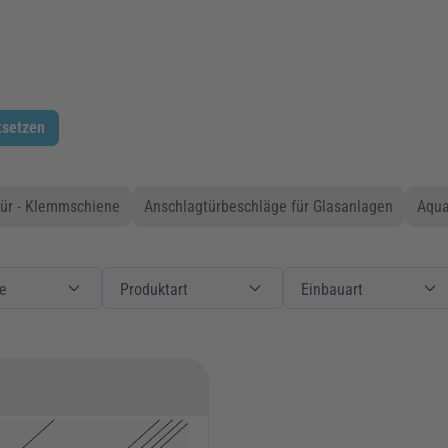
ksetzen
ür - Klemmschiene
Anschlagtürbeschläge für Glasanlagen
Aqua
Produkte
Filter
Produktart
Produktart
Filter
Einbauart
e
Produktart
Einbauart