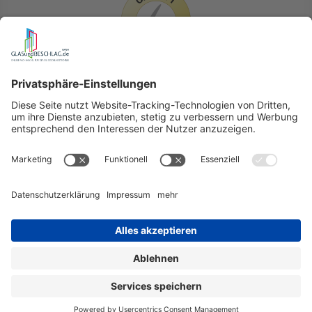
LIEFERLÄNDER
GLASundBESCHLAG.de
Hersteller
Beratung
FAQ
Glossar
Kontakt
Newsletter
TEAM
Widerruf
Lieferung & Versandkosten
Auslandversand
Erklärung zur Barrierefreiheit (BFSG)
Datenschutz
AGB
Impressum