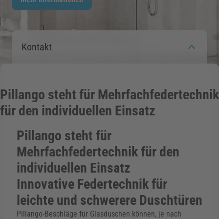
rmenü für Kategorie Zargen anzeigen
Kontakt
rmenü für Kategorie Aussenverglasung anzei
rmenü für Kategorie Angebote anzeigen
Pillango steht für Mehrfachfedertechnik
für den individuellen Einsatz
Pillango steht für
Mehrfachfedertechnik für den
individuellen Einsatz
Innovative Federtechnik für
leichte und schwerere Duschtüren
Pillango-Beschläge für Glasduschen können, je nach