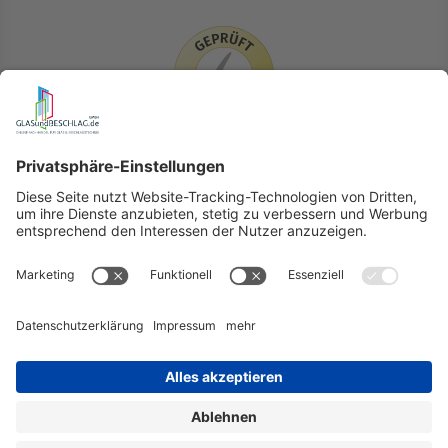
LIEFERLÄNDER
GLASundBESCHLAG.de
Hersteller
Beratung
FAQ
Glossar
Kontakt
Newsletter
TEAM
Widerruf
Lieferung & Versandkosten
Auslandversand