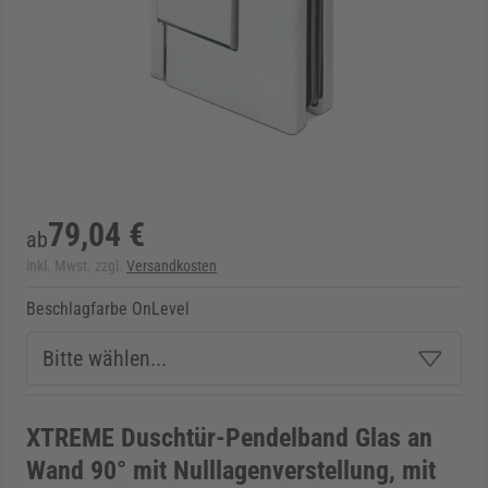
rmenü für Kategorie Zargen anzeigen
rmenü für Kategorie Aussenverglasung anzei
rmenü für Kategorie Angebote anzeigen
79,04 €
ab
inkl. Mwst. zzgl.
Versandkosten
Beschlagfarbe OnLevel
XTREME Duschtür-Pendelband Glas an
Wand 90° mit Nulllagenverstellung, mit