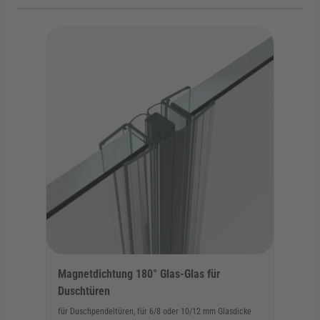
Die Navigation durch die Elemente des Karussells ist mit der Tab
Karussell überspringen
Zur Karussell-Navigation springen
Magnetdichtung 180° Glas-Glas für
Duschtüren
für Duschpendeltüren, für 6/8 oder 10/12 mm Glasdicke