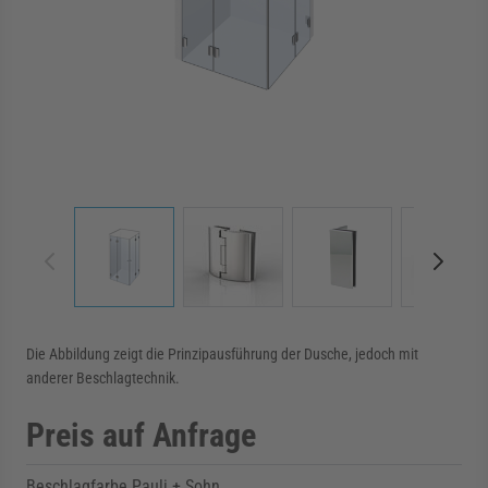
rmenü für Kategorie Zargen anzeigen
rmenü für Kategorie Aussenverglasung anzei
rmenü für Kategorie Angebote anzeigen
View larger image
View larger image
View larger image
View 
Die Abbildung zeigt die Prinzipausführung der Dusche, jedoch mit
anderer Beschlagtechnik.
Preis auf Anfrage
Beschlagfarbe Pauli + Sohn