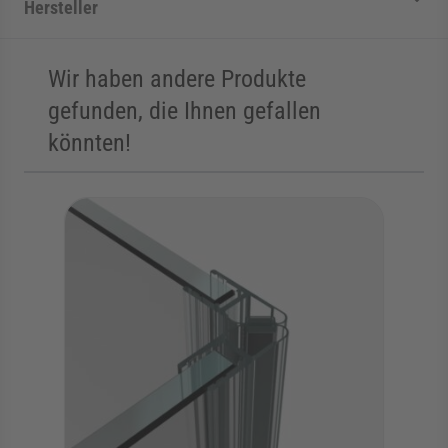
Hersteller
Wir haben andere Produkte
gefunden, die Ihnen gefallen
könnten!
Die Navigation durch die Elemente des Karussells ist mit der Tab
Karussell überspringen
Zur Karussell-Navigation springen