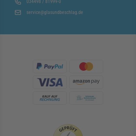
034498 / 81999-0
service@glasundbeschlag.de