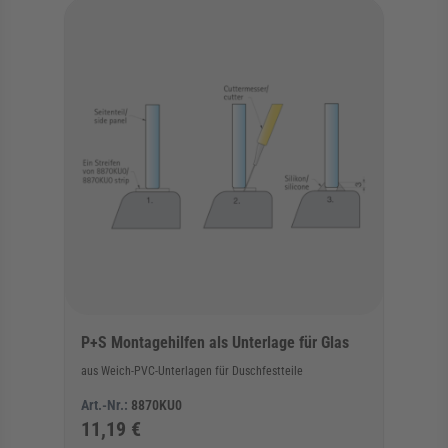
Die Navigation durch die Elemente des Karussells ist mit der Tab
Karussell überspringen
P+S Montagehilfen als Unterlage für Glas
aus Weich-PVC-Unterlagen für Duschfestteile
Art.-Nr.:
8870KU0
11,19 €