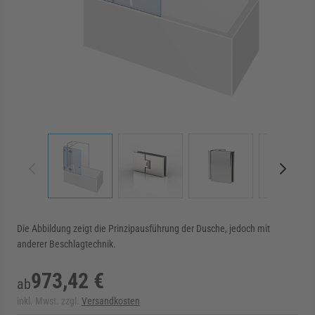
rmenü für Kategorie Zargen anzeigen
rmenü für Kategorie Aussenverglasung anzei
rmenü für Kategorie Angebote anzeigen
View larger image
View larger image
View larger image
View 
Die Abbildung zeigt die Prinzipausführung der Dusche, jedoch mit
anderer Beschlagtechnik.
973,42 €
ab
inkl. Mwst. zzgl.
Versandkosten