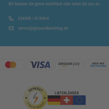
Wir beraten Sie gerne schriftlich oder rufen Sie uns an.
034498 / 81999-0
service@glasundbeschlag.de
LIEFERLÄNDER