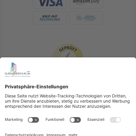
LIEFERLÄNDER
GLASundBESCHLAG.de