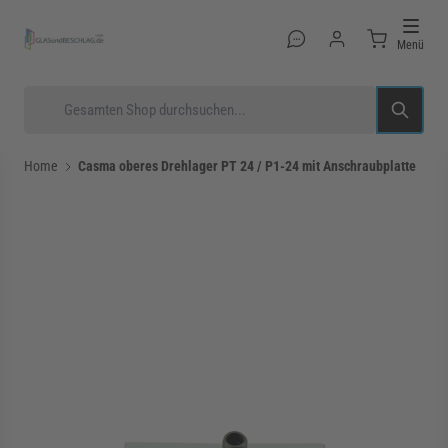
Direkt zum Inhalt
Menü
Suche
Home
Casma oberes Drehlager PT 24 / P1-24 mit Anschraubplatte
rmenü für Kategorie Glastüren anzeigen
rmenü für Kategorie Glasduschen anzeigen
rmenü für Kategorie Beschläge anzeigen