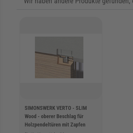
Wir haben andere Produkte gefunden, d
Die Navigation durch die Elemente des Karussells ist mit de
Karussell überspringen
SIMONSWERK VERTO - SLIM
Wood - oberer Beschlag für
Holzpendeltüren mit Zapfen