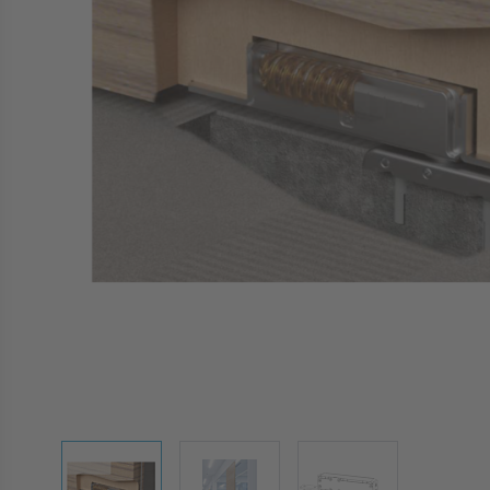
View larger image
View larger image
View larger image