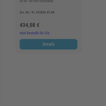
für 40 - 60 mm Holzstärke
Art.-Nr.:
91.107E42-47.00
434,08 €
wird bestellt für Sie
Details