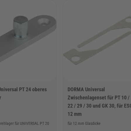
r Tab-Taste möglich. Sie können das Karussell überspringen oder über 
iversal PT 24 oberes
DORMA Universal
r
Zwischenlagenset für PT 10 / 
22 / 29 / 30 und GK 30, für ES
12 mm
Drehlager für UNIVERSAL PT 20
für 12 mm Glasdicke