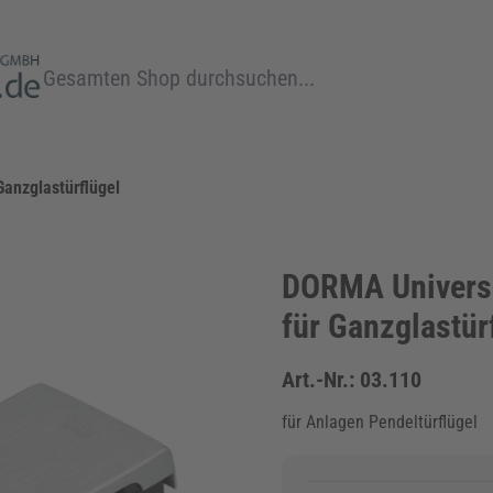
Suche
anzglastürflügel
DORMA Universa
für Ganzglastür
Art.-Nr.:
03.110
für Anlagen Pendeltürflügel