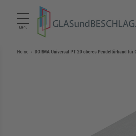
Direkt zum Inhalt
Menü
Home
DORMA Universal PT 20 oberes Pendeltürband für G