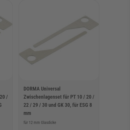
die Sprunglinks direkt zur Karussell-Navigation gelangen.
DORMA Universal
20 /
Zwischenlagenset für PT 10 / 20 /
G
22 / 29 / 30 und GK 30, für ESG 8
mm
für 12 mm Glasdicke