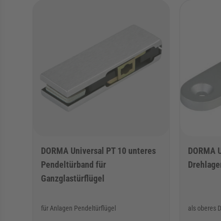
Die Navigation durch die Elemente des Karussells ist mit de
Karussell überspringen
DORMA Universal PT 10 unteres
DORMA Un
Pendeltürband für
Drehlage
Ganzglastürflügel
für Anlagen Pendeltürflügel
als oberes 