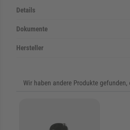
Details
Dokumente
Hersteller
Wir haben andere Produkte gefunden, d
Die Navigation durch die Elemente des Karussells ist mit de
Karussell überspringen