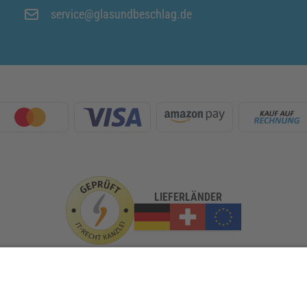
service@glasundbeschlag.de
LIEFERLÄNDER