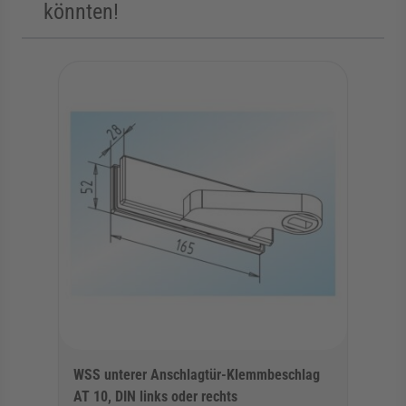
könnten!
Die Navigation durch die Elemente des Karussells ist mit der Tab
Karussell überspringen
WSS unterer Anschlagtür-Klemmbeschlag
AT 10, DIN links oder rechts