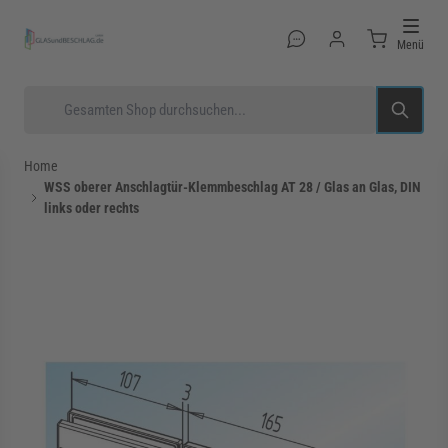
Direkt zum Inhalt
Menü
Suche
Home
WSS oberer Anschlagtür-Klemmbeschlag AT 28 / Glas an Glas, DIN
links oder rechts
rmenü für Kategorie Glastüren anzeigen
rmenü für Kategorie Glasduschen anzeigen
rmenü für Kategorie Beschläge anzeigen