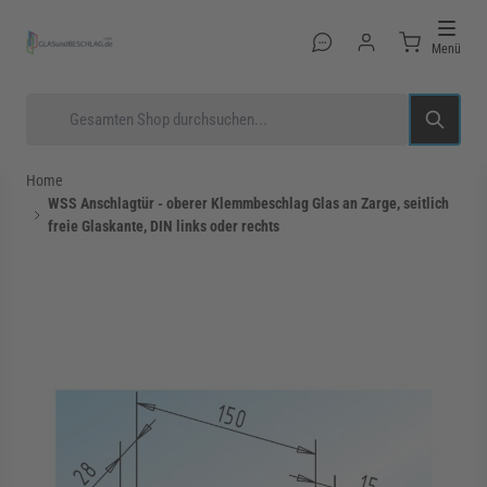
Direkt zum Inhalt
Menü
Suche
Home
WSS Anschlagtür - oberer Klemmbeschlag Glas an Zarge, seitlich
freie Glaskante, DIN links oder rechts
rmenü für Kategorie Glastüren anzeigen
rmenü für Kategorie Glasduschen anzeigen
rmenü für Kategorie Beschläge anzeigen