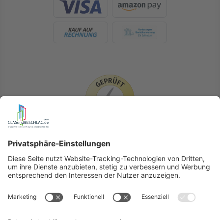
LIEFERLÄNDER
GLASundBESCHLAG.de