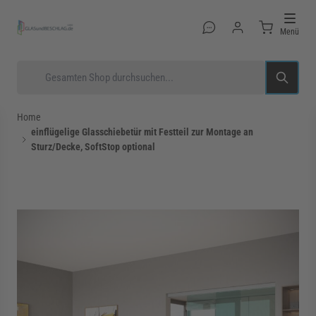
Direkt zum Inhalt
Menü
Suche
Home
einflügelige Glasschiebetür mit Festteil zur Montage an
Sturz/Decke, SoftStop optional
rmenü für Kategorie Glastüren anzeigen
rmenü für Kategorie Glasduschen anzeigen
rmenü für Kategorie Beschläge anzeigen