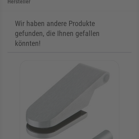
Hersteller
Wir haben andere Produkte
gefunden, die Ihnen gefallen
könnten!
Die Navigation durch die Elemente des Karussells ist mit der Tab
Karussell überspringen
Zur Karussell-Navigation springen