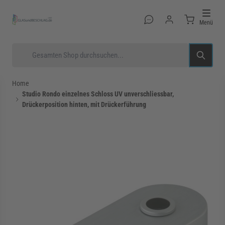
Direkt zum Inhalt
Menü
Suche
Home
Studio Rondo einzelnes Schloss UV unverschliessbar,
Drückerposition hinten, mit Drückerführung
rmenü für Kategorie Glastüren anzeigen
rmenü für Kategorie Glasduschen anzeigen
rmenü für Kategorie Beschläge anzeigen