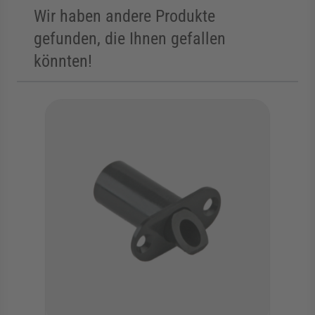
Wir haben andere Produkte
gefunden, die Ihnen gefallen
könnten!
Die Navigation durch die Elemente des Karussells ist mit der Tab
Karussell überspringen
Zur Karussell-Navigation springen