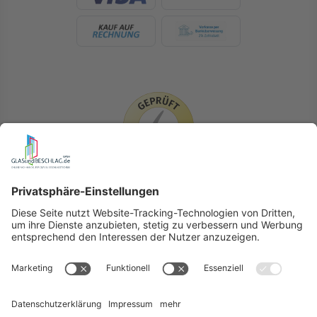
LIEFERLÄNDER
GLASundBESCHLAG.de