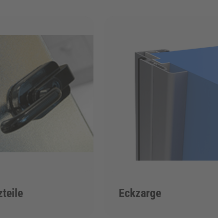
zteile
Eckzarge