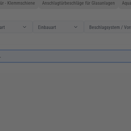
ür - Klemmschiene
Anschlagtürbeschläge für Glasanlagen
Aqua
Produktart
Filter
Einbauart
Einbauart
Filter
Beschlagsystem / Vorric
art
Einbauart
Beschlagsystem / Vor
.