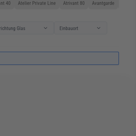
nt 40
Atelier Private Line
Atrivant 80
Avantgarde
Bella
htung Glas
Beschlagsystem / Vorrichtung Glas
Filter
Einbauort
Einbauort
richtung Glas
Einbauort