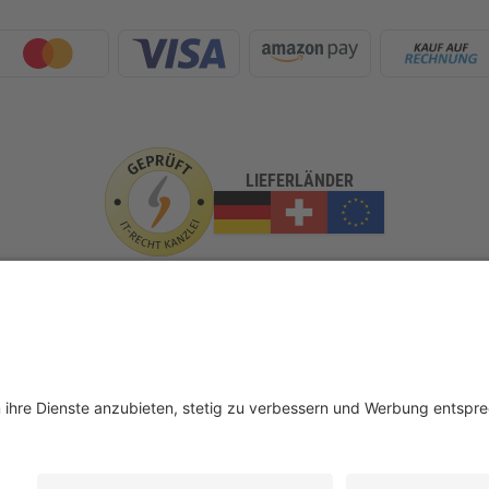
LIEFERLÄNDER
GLASundBESCHLAG.de
er
Beratung
FAQ
Glossar
Kontakt
Newsletter
TEAM