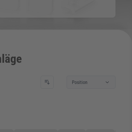
läge
Position