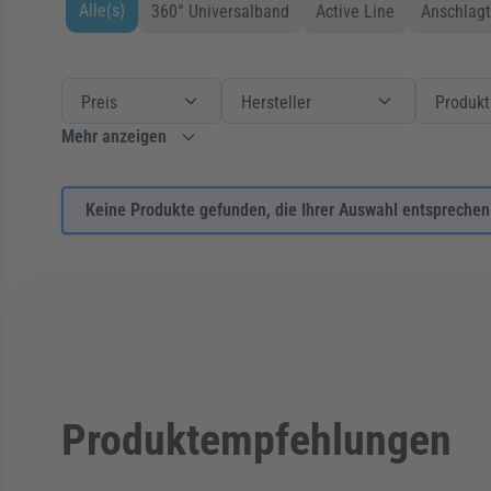
Alle(s)
360° Universalband
Active Line
Anschlagt
Zur Produktliste springen
Filter
Preis
Preis
Filter
Hersteller
Hersteller
Filter
Produktart
Preis
Hersteller
Produkt
Mehr anzeigen
Keine Produkte gefunden, die Ihrer Auswahl entsprechen
Produktempfehlungen