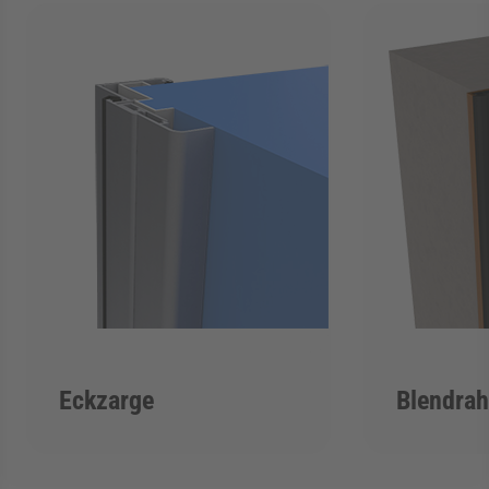
Eckzarge
Blendra