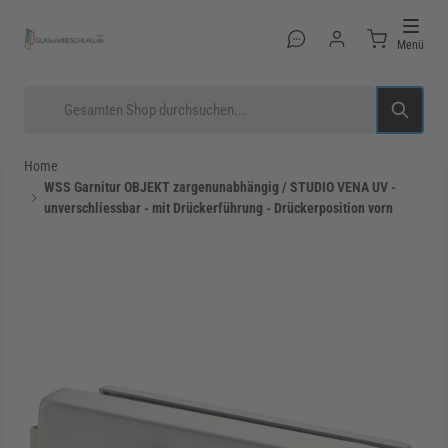
Direkt zum Inhalt
Menü
Suche
Home
WSS Garnitur OBJEKT zargenunabhängig / STUDIO VENA UV -
unverschliessbar - mit Drückerführung - Drückerposition vorn
rmenü für Kategorie Glastüren anzeigen
rmenü für Kategorie Glasduschen anzeigen
rmenü für Kategorie Beschläge anzeigen