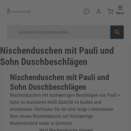
Direkt zum Inhalt
Menü
Suche
Nischenduschen mit Pauli und
Sohn Duschbeschlägen
rmenü für Kategorie Glastüren anzeigen
Nischenduschen mit Pauli und
Sohn Duschbeschlägen
rmenü für Kategorie Glasduschen anzeigen
Nischenduschen mit hochwertigen Beschlägen von Pauli +
Sohn zu realisieren heißt Qualität zu kaufen und
einzubauen. Vertrauen Sie für eine lange Lebensdauer
Ihrer neuen Nischendusche auf hochwertige
rmenü für Kategorie Beschläge anzeigen
Markentechnik made in Germany.
Jetzt Nischendusche planen!