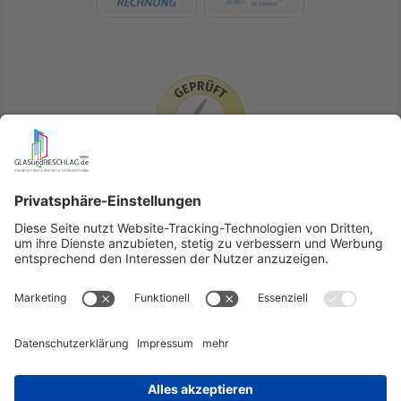
LIEFERLÄNDER
GLASundBESCHLAG.de
Hersteller
Beratung
FAQ
Glossar
Kontakt
Newsletter
TEAM
Widerruf