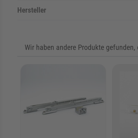
Hersteller
Wir haben andere Produkte gefunden, d
Die Navigation durch die Elemente des Karussells ist mit de
Karussell überspringen