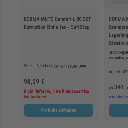
DORMA MUTO Comfort L 80 SET
DORMA 
Dormotion Einheiten - SoftStop
Grundpro
Lagerläng
Glasdick
Grundkörper
an Boden, 
für eine Schiebetür
Art.-Nr.:
36.361.000
Art.-Nr.:
07
98,09 €
341,
ab
Nicht lieferbar, bitte Kundenservice
kontaktieren
wird bestel
Produkt anfragen