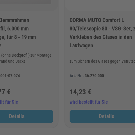
Klemmrahmen
DORMA MUTO Comfort L
fil, 6.000 mm
80/Telescopic 80 - VSG-Set,
e, für 8 - 19 mm
Verkleben des Glases in den
e
Laufwagen
 (ohne Deckprofil) zur Montage
Wand und Decke
zum Sichern des Glases gegen Verruts
.001-07.074
Art.-Nr.:
36.270.000
77 €
14,23 €
lt für Sie
wird bestellt für Sie
Details
Details